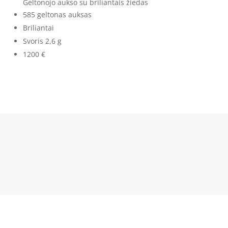
Geltonojo aukso su briliantais žiedas
585 geltonas auksas
Briliantai
Svoris 2,6 g
1200 €