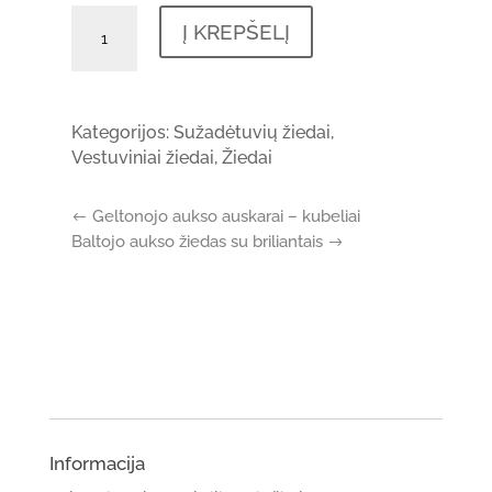
produkto
Į KREPŠELĮ
kiekis:
Geltonasis
auksas
su
Kategorijos:
Sužadėtuvių žiedai
,
briliantais
Vestuviniai žiedai
,
Žiedai
Geltonojo aukso auskarai – kubeliai
Baltojo aukso žiedas su briliantais
Informacija